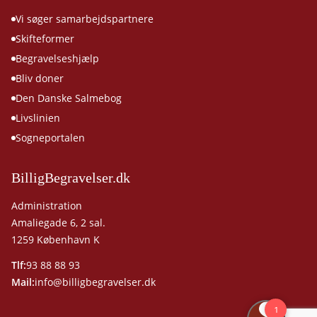
Vi søger samarbejdspartnere
Skifteformer
Begravelseshjælp
Bliv doner
Den Danske Salmebog
Livslinien
Sogneportalen
BilligBegravelser.dk
Administration
Amaliegade 6, 2 sal.
1259 København K
Tlf:
93 88 88 93
Mail:
info@billigbegravelser.dk