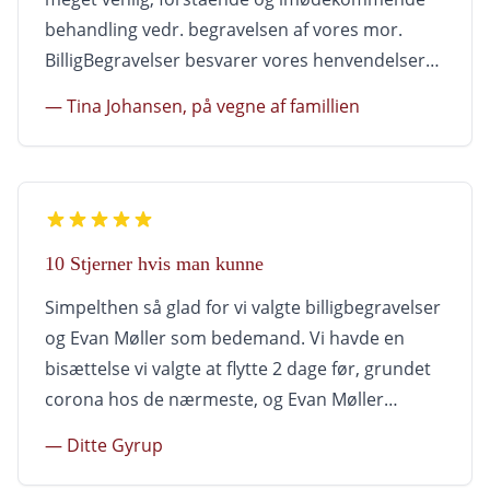
behandling vedr. begravelsen af vores mor.
BilligBegravelser besvarer vores henvendelser
meget hurtigt og professionelt og alt har
— Tina Johansen, på vegne af famillien
fungeret flot. Tak
10 Stjerner hvis man kunne
Simpelthen så glad for vi valgte billigbegravelser
og Evan Møller som bedemand. Vi havde en
bisættelse vi valgte at flytte 2 dage før, grundet
corona hos de nærmeste, og Evan Møller
sørgede for at det hele gik nemt til. God
— Ditte Gyrup
kommunikation hele vejen og meget nem at