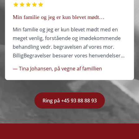
morfar, som skulle nå ud i sin kørestol inden
kisten blev båret ud, da der ikke var plads.
Min familie og jeg er kun blevet mødt…
Under sidste salme kom Evan pænt hen og hjalp
ham op fra kirkebænken til kørestol og hjalp
Min familie og jeg er kun blevet mødt med en
ham hen så han kunne se kisten. Kan kun
meget venlig, forstående og imødekommende
anbefales og det er helt sikkert her vores familie
behandling vedr. begravelsen af vores mor.
søger hen næste gang vi mister en vi har kært.
BilligBegravelser besvarer vores henvendelser
meget hurtigt og professionelt og alt har
— Tina Johansen, på vegne af famillien
fungeret flot. Tak
Ring på +45 93 88 88 93