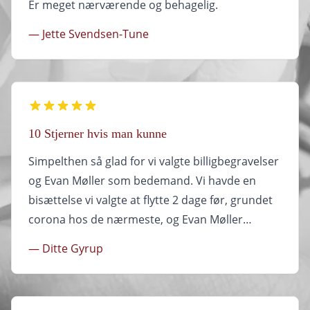
Er meget nærværende og behagelig.
— Jette Svendsen-Tune
10 Stjerner hvis man kunne
Simpelthen så glad for vi valgte billigbegravelser
og Evan Møller som bedemand. Vi havde en
bisættelse vi valgte at flytte 2 dage før, grundet
corona hos de nærmeste, og Evan Møller
sørgede for at det hele gik nemt til. God
— Ditte Gyrup
kommunikation hele vejen og meget nem at
komme i kontakt med ved behov. Under selve
bisættelsen blev der endda taget hånd om vores