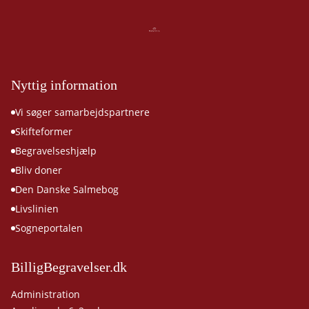
Nyttig information
Vi søger samarbejdspartnere
Skifteformer
Begravelseshjælp
Bliv doner
Den Danske Salmebog
Livslinien
Sogneportalen
BilligBegravelser.dk
Administration